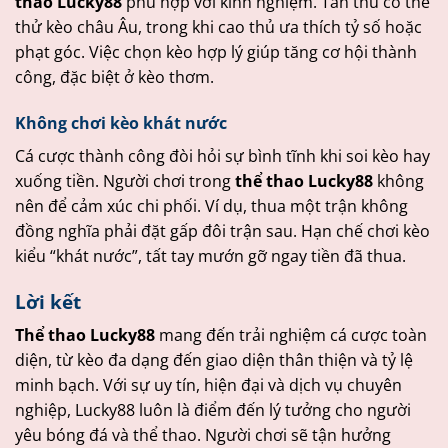
thao Lucky88
phù hợp với kinh nghiệm. Tân thủ có thể
thử kèo châu Âu, trong khi cao thủ ưa thích tỷ số hoặc
phạt góc. Việc chọn kèo hợp lý giúp tăng cơ hội thành
công, đặc biệt ở kèo thơm.
Không chơi kèo khát nước
Cá cược thành công đòi hỏi sự bình tĩnh khi soi kèo hay
xuống tiền. Người chơi trong
thể thao Lucky88
không
nên để cảm xúc chi phối. Ví dụ, thua một trận không
đồng nghĩa phải đặt gấp đôi trận sau. Hạn chế chơi kèo
kiểu “khát nước”, tất tay mướn gỡ ngay tiền đã thua.
Lời kết
Thể thao Lucky88
mang đến trải nghiệm cá cược toàn
diện, từ kèo đa dạng đến giao diện thân thiện và tỷ lệ
minh bạch. Với sự uy tín, hiện đại và dịch vụ chuyên
nghiệp, Lucky88 luôn là điểm đến lý tưởng cho người
yêu bóng đá và thể thao. Người chơi sẽ tận hưởng