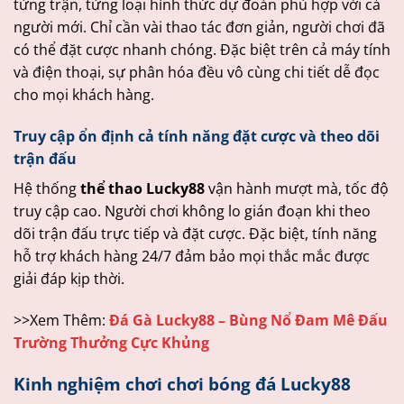
từng trận, từng loại hình thức dự đoán phù hợp với cả
người mới. Chỉ cần vài thao tác đơn giản, người chơi đã
có thể đặt cược nhanh chóng. Đặc biệt trên cả máy tính
và điện thoại, sự phân hóa đều vô cùng chi tiết dễ đọc
cho mọi khách hàng.
Truy cập ổn định cả tính năng đặt cược và theo dõi
trận đấu
Hệ thống
thể thao Lucky88
vận hành mượt mà, tốc độ
truy cập cao. Người chơi không lo gián đoạn khi theo
dõi trận đấu trực tiếp và đặt cược. Đặc biệt, tính năng
hỗ trợ khách hàng 24/7 đảm bảo mọi thắc mắc được
giải đáp kịp thời.
>>Xem Thêm:
Đá Gà Lucky88 – Bùng Nổ Đam Mê Đấu
Trường Thưởng Cực Khủng
Kinh nghiệm chơi chơi bóng đá Lucky88