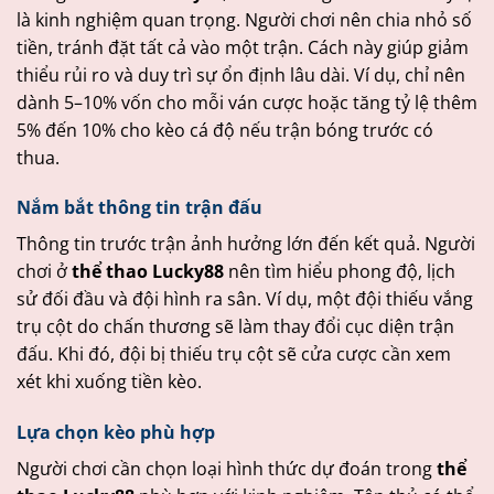
là kinh nghiệm quan trọng. Người chơi nên chia nhỏ số
tiền, tránh đặt tất cả vào một trận. Cách này giúp giảm
thiểu rủi ro và duy trì sự ổn định lâu dài. Ví dụ, chỉ nên
dành 5–10% vốn cho mỗi ván cược hoặc tăng tỷ lệ thêm
5% đến 10% cho kèo cá độ nếu trận bóng trước có
thua.
Nắm bắt thông tin trận đấu
Thông tin trước trận ảnh hưởng lớn đến kết quả. Người
chơi ở
thể thao Lucky88
nên tìm hiểu phong độ, lịch
sử đối đầu và đội hình ra sân. Ví dụ, một đội thiếu vắng
trụ cột do chấn thương sẽ làm thay đổi cục diện trận
đấu. Khi đó, đội bị thiếu trụ cột sẽ cửa cược cần xem
xét khi xuống tiền kèo.
Lựa chọn kèo phù hợp
Người chơi cần chọn loại hình thức dự đoán trong
thể