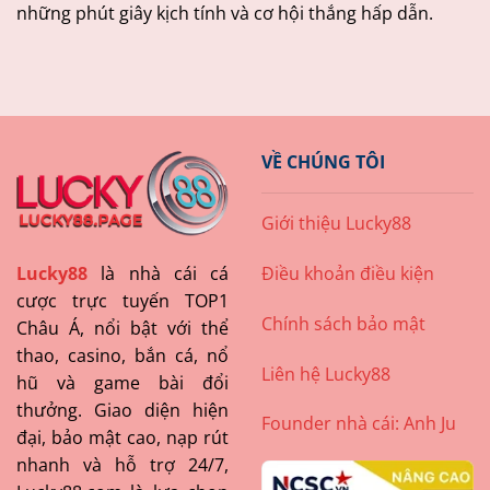
những phút giây kịch tính và cơ hội thắng hấp dẫn.
VỀ CHÚNG TÔI
Giới thiệu Lucky88
Điều khoản điều kiện
Lucky88
là nhà cái cá
cược trực tuyến TOP1
Chính sách bảo mật
Châu Á, nổi bật với thể
thao, casino, bắn cá, nổ
Liên hệ Lucky88
hũ và game bài đổi
thưởng. Giao diện hiện
Founder nhà cái: Anh Ju
đại, bảo mật cao, nạp rút
nhanh và hỗ trợ 24/7,