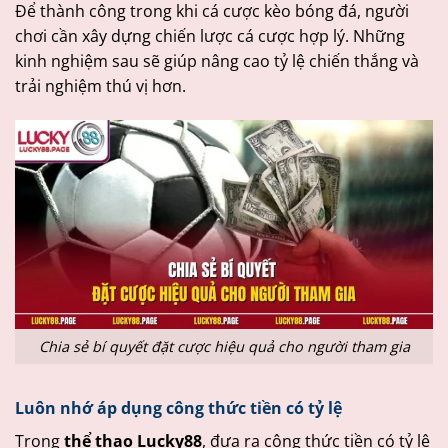
Để thành công trong khi cá cược kèo bóng đá, người
chơi cần xây dựng chiến lược cá cược hợp lý. Những
kinh nghiệm sau sẽ giúp nâng cao tỷ lệ chiến thắng và
trải nghiệm thú vị hơn.
Chia sẻ bí quyết đặt cược hiệu quả cho người tham gia
Luôn nhớ áp dụng công thức tiền có tỷ lệ
Trong
thể thao Lucky88
, đưa ra công thức tiền có tỷ lệ