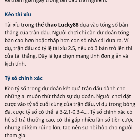
và tham gia ngay trong lần đầu trải nghiệm.
Kèo tài xỉu
Tài xỉu trong
thể thao Lucky88
dựa vào tổng số bàn
thắng của trận đấu. Người chơi chỉ cần dự đoán tổng
bàn cao hơn hoặc thấp hơn con số nhà cái đưa ra. Ví
dụ, trận đấu có tỷ lệ tài xỉu 2.5, nếu có 3 bàn trở lên thì
cửa tài thắng. Đây là lựa chọn mang tính đơn giản và
kịch tính.
Tỷ số chính xác
Kèo tỷ số trong dự đoán kết quả trận đấu dành cho
những ai muốn thử thách sự dự đoán. Người chơi đặt
cược vào tỷ số cuối cùng của trận đấu, ví dụ trong bóng
đá, cược tỷ số có thể là 3-2,1-0,3-4,… Tỷ số chính xác có
hệ số trả thưởng cao, có khi gấp nhiều lần số tiền cược
nhưng đi kèm rủi ro lớn, tạo nên sự hồi hộp cho người
tham gia.