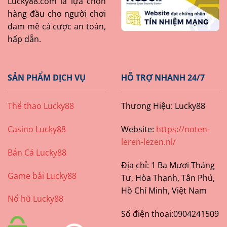
Lucky88.com là lựa chọn
hàng đầu cho người chơi
đam mê cá cược an toàn,
hấp dẫn.
SẢN PHẨM DỊCH VỤ
HỖ TRỢ NHANH 24/7
Thể thao Lucky88
Thương Hiệu: Lucky88
Casino Lucky88
Website:
https://noten-
leren-lezen.nl/
Bắn Cá Lucky88
Địa chỉ: 1 Ba Mươi Tháng
Game bài Lucky88
Tư, Hòa Thạnh, Tân Phú,
Hồ Chí Minh, Việt Nam
Nổ hũ Lucky88
Số điện thoại:0904241509