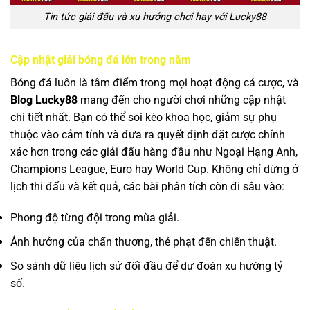
Tin tức giải đấu và xu hướng chơi hay với Lucky88
Cập nhật giải bóng đá lớn trong năm
Bóng đá luôn là tâm điểm trong mọi hoạt động cá cược, và
Blog Lucky88
mang đến cho người chơi những cập nhật
chi tiết nhất. Bạn có thể soi kèo khoa học, giảm sự phụ
thuộc vào cảm tính và đưa ra quyết định đặt cược chính
xác hơn trong các giải đấu hàng đầu như Ngoại Hạng Anh,
Champions League, Euro hay World Cup. Không chỉ dừng ở
lịch thi đấu và kết quả, các bài phân tích còn đi sâu vào:
Phong độ từng đội trong mùa giải.
Ảnh hưởng của chấn thương, thẻ phạt đến chiến thuật.
So sánh dữ liệu lịch sử đối đầu để dự đoán xu hướng tỷ
số.