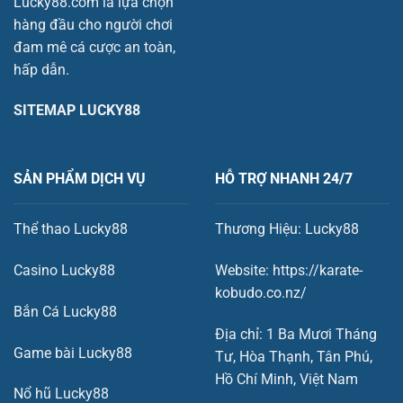
Lucky88.com là lựa chọn
hàng đầu cho người chơi
đam mê cá cược an toàn,
hấp dẫn.
SITEMAP LUCKY88
SẢN PHẨM DỊCH VỤ
HỖ TRỢ NHANH 24/7
Thể thao Lucky88
Thương Hiệu: Lucky88
Casino Lucky88
Website:
https://karate-
kobudo.co.nz/
Bắn Cá Lucky88
Địa chỉ: 1 Ba Mươi Tháng
Game bài Lucky88
Tư, Hòa Thạnh, Tân Phú,
Hồ Chí Minh, Việt Nam
Nổ hũ Lucky88