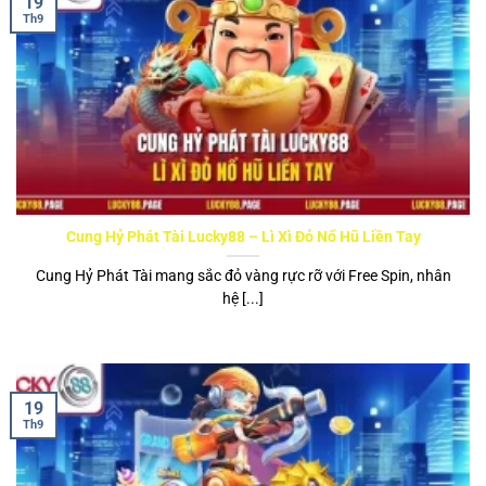
19
Th9
Cung Hỷ Phát Tài Lucky88 – Lì Xì Đỏ Nổ Hũ Liền Tay
Cung Hỷ Phát Tài mang sắc đỏ vàng rực rỡ với Free Spin, nhân
hệ [...]
19
Th9