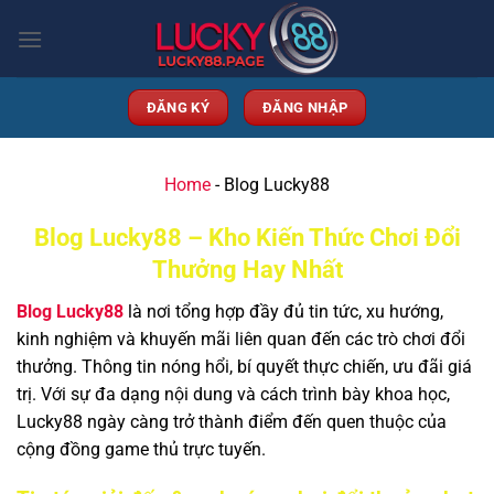
Bỏ
qua
nội
dung
ĐĂNG KÝ
ĐĂNG NHẬP
Home
-
Blog Lucky88
Blog Lucky88 – Kho Kiến Thức Chơi Đổi
Thưởng Hay Nhất
Blog Lucky88
là nơi tổng hợp đầy đủ tin tức, xu hướng,
kinh nghiệm và khuyến mãi liên quan đến các trò chơi đổi
thưởng. Thông tin nóng hổi, bí quyết thực chiến, ưu đãi giá
trị. Với sự đa dạng nội dung và cách trình bày khoa học,
Lucky88 ngày càng trở thành điểm đến quen thuộc của
cộng đồng game thủ trực tuyến.